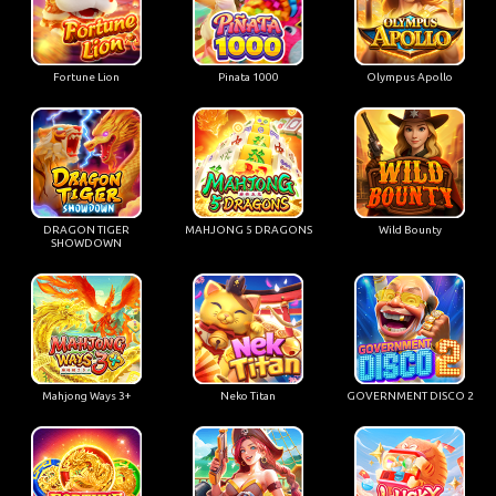
Fortune Lion
Pinata 1000
Olympus Apollo
DRAGON TIGER
MAHJONG 5 DRAGONS
Wild Bounty
SHOWDOWN
Mahjong Ways 3+
Neko Titan
GOVERNMENT DISCO 2