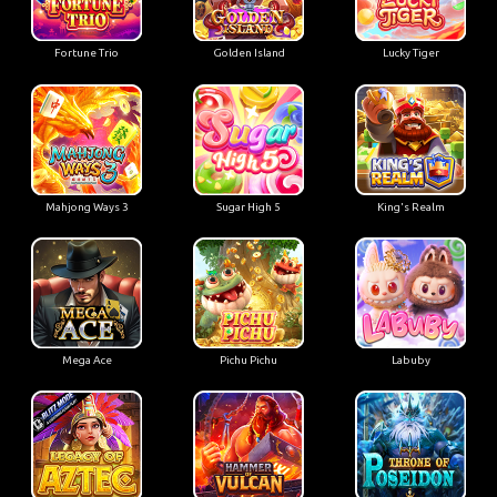
Fortune Trio
Golden Island
Lucky Tiger
Mahjong Ways 3
Sugar High 5
King's Realm
Mega Ace
Pichu Pichu
Labuby