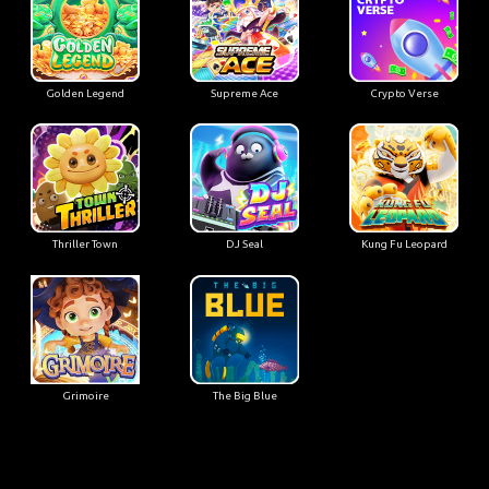
Golden Legend
Supreme Ace
Crypto Verse
Thriller Town
DJ Seal
Kung Fu Leopard
Grimoire
The Big Blue