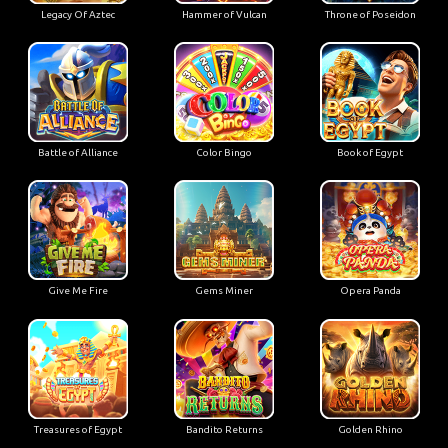
Legacy Of Aztec
Hammer of Vulcan
Throne of Poseidon
Battle of Alliance
Color Bingo
Book of Egypt
Give Me Fire
Gems Miner
Opera Panda
Treasures of Egypt
Bandito Returns
Golden Rhino