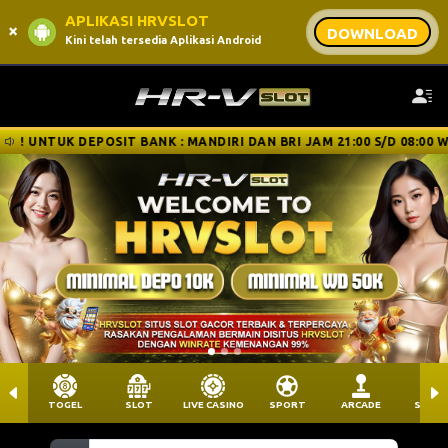
APLIKASI HRVSLOT
×
DOWNLOAD
Kini telah tersedia Aplikasi Android
NTUK DEPOSIT BANK : MANDIRI DAN BRI JAM 21:00 S/D 08:00 WIB 
TOGEL
SLOT
LIVE CASINO
SPORT
ARCADE
SABU