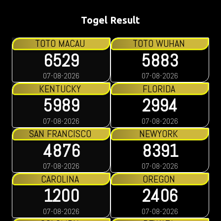
Togel Result
HK SIANG
SYDNEY LOTTO
9220
7097
06-08-2026
06-08-2026
GARUDA
SINGAPORE
4756
0715
06-08-2026
05-08-2026
MALAYSIA
PAKONG
4549
8203
06-08-2026
06-08-2026
HONGKONG LOTTO
1083
06-08-2026