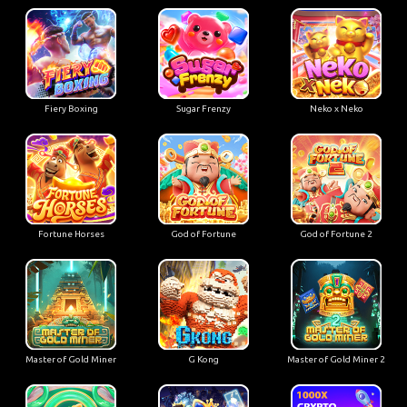
Fiery Boxing
Sugar Frenzy
Neko x Neko
Fortune Horses
God of Fortune
God of Fortune 2
Master of Gold Miner
G Kong
Master of Gold Miner 2