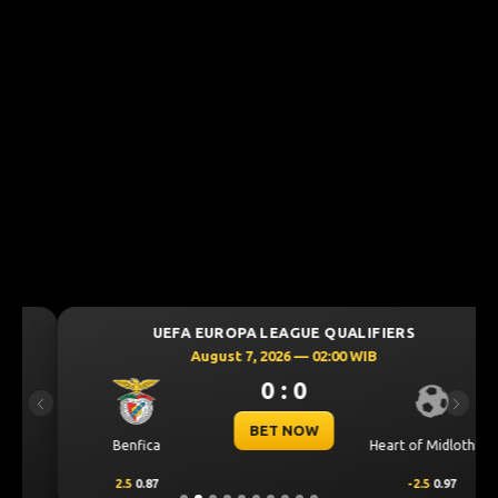
UEFA EUROPA LEAGUE QUALIFIERS
August 7, 2026 — 02:00 WIB
0 : 0
Previous
Next
BET NOW
Benfica
Heart of Midlothian
2.5
0.87
-2.5
0.97