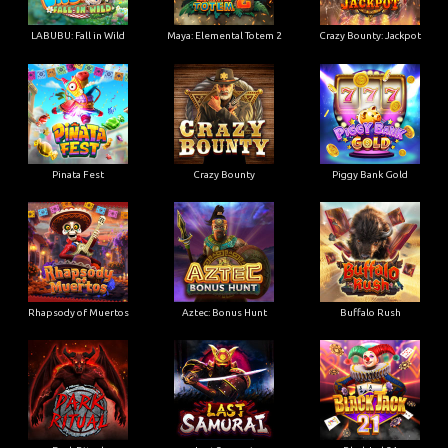
LABUBU: Fall in Wild
Maya: Elemental Totem 2
Crazy Bounty: Jackpot
Pinata Fest
Crazy Bounty
Piggy Bank Gold
Rhapsody of Muertos
Aztec: Bonus Hunt
Buffalo Rush