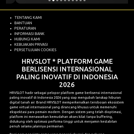
TENTANG KAMI
BANTUAN
PERATURAN
INFORMASI BANK
HUBUNGI KAMI
KEBIJAKAN PRIVASI
PERSETUJUAN COOKIES
HRVSLOT * PLATFORM GAME
BERLISENSI INTERNASIONAL
PALING INOVATIF DI INDONESIA
2026
HRVSLOT
hadir sebagai pelopor platform game berlisensi internasional
paling inovatif di Indonesia 2026 yang siap mengubah lanskap hiburan
digital tanah air. Brand HRVSLOT memperkenalkan terobosan ekosistem
game virtual internasional yang dirancang khusus untuk memenuhi
ekspektasi para pemain modern. Dengan sistem yang telah dioptimasi,
platform ini menawarkan kemudahan akses kilat tanpa buffering,
didukung oleh optimasi performa tinggi untuk menjamin kestabilan
penuh selama jalannya permainan.