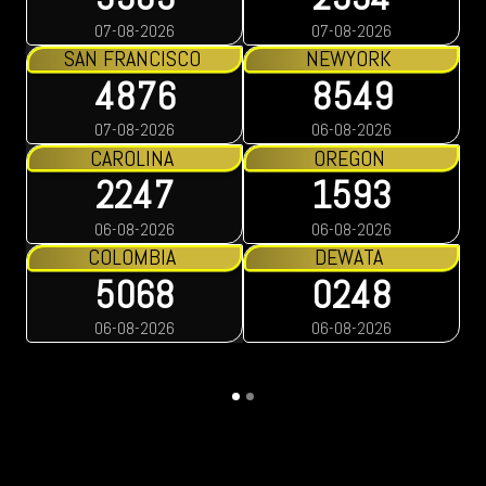
06-08-2026
05-08-2026
MALAYSIA
PAKONG
4549
8203
06-08-2026
06-08-2026
HONGKONG LOTTO
1083
06-08-2026