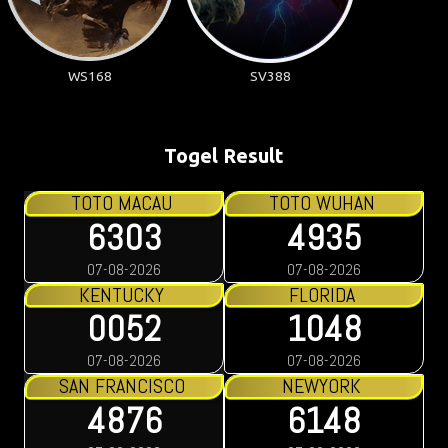
WS168
SV388
Togel Result
TOTO MACAU
TOTO WUHAN
6303
4935
07-08-2026
07-08-2026
KENTUCKY
FLORIDA
0052
1048
07-08-2026
07-08-2026
SAN FRANCISCO
NEWYORK
4876
6148