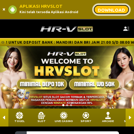
APLIKASI HRVSLOT
×
DOWNLOAD
Kini telah tersedia Aplikasi Android
!! UNTUK DEPOSIT BANK : MANDIRI DAN BRI JAM 21:00 S/D 08:00 
TOGEL
SLOT
LIVE CASINO
SPORT
ARCADE
SABU